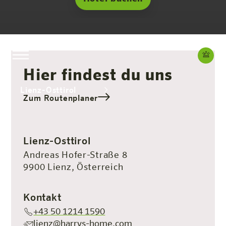
Hier findest du uns
Lienz-Osttirol
Zum Routenplaner
Das Hotel
Zimmer & Angebote
Erleben
Infos
Lienz-Osttirol
Andreas Hofer-Straße 8
9900 Lienz, Österreich
Kontakt
+43 50 1214 1590
lienz@harrys-home.com