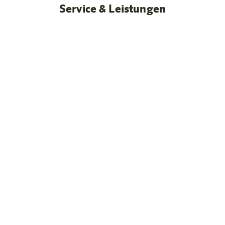
Service & Leistungen
Geräumige Studios & Apartments mit Kitchenette
Viel Platz für die ganze Familien
Saunabereich im 4. Stock
mit Panoramablick ins Drautal
Regionale Produkte & frische Vielfalt jeden Morgen.
Frühstück mit Osttiroler Genuss