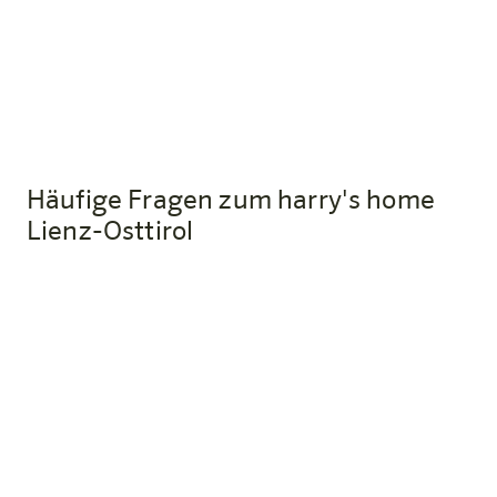
Ab € 68.00
Jetzt buchen
Häufige Fragen zum harry's home
Lienz-Osttirol
Wie komme ich mit der Bahn zum
harry's home Lienz-Osttirol?
Der Bahnhof Lienz liegt rund 10 Gehminuten vom Hotel
entfernt. Wer klimafreundlich mit öffentlichen
Verkehrsmitteln anreist, erhält gegen Vorlage des
Tickets einen Welcome Drink als Dankeschön.