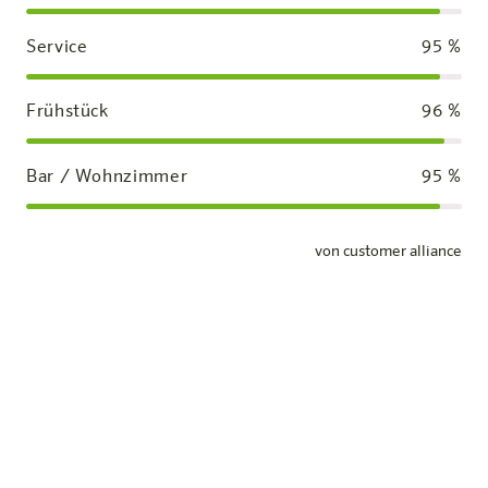
Service
95
%
Frühstück
96
%
Bar / Wohnzimmer
95
%
von customer alliance
Standardzimmer
Unsere Zimmer
Mehr erfahren