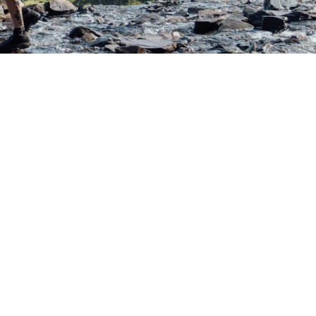
den Lienzer Dolomiten und dem
eundliche Klettersteige und
Trails. Für Erfrischung sorgen