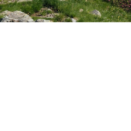
Osttirol zeigt Sommer von se
Nationalpark Hohe Tauern. 
abwechslungsreiche Mountainbi