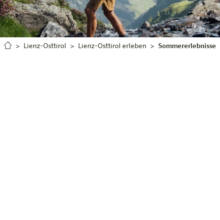
Lienz-Osttirol
Lienz-Osttirol erleben
Sommererlebnisse
Dein Bergsommer in Osttirol
Willkommen
in Lienz
iner besten Seite: sonnig, weitläufig und geprägt von 
Rund um Lienz warten Panorama-Wanderungen, familienfr
ke- und Gravel-Routen – vom Drauradweg bis zu alpinen 