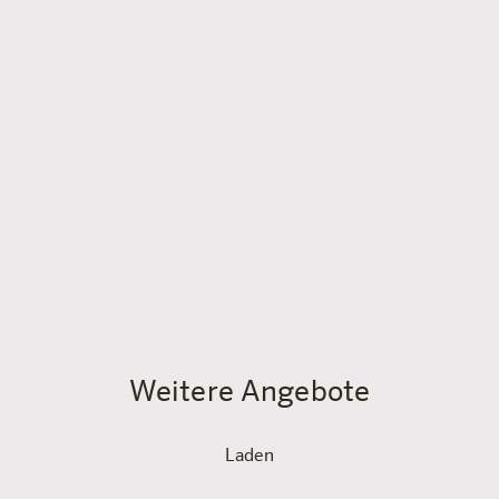
Lienz bietet ganzjährig Aktivitäten: Im Sommer laden
die Lienzer Dolomiten zum Wandern und Klettern ein,
der Drauradweg startet praktisch am Hotel, und der
Nationalpark Hohe Tauern liegt direkt vor der Tür. Im
Winter warten die Skigebiete Zettersfeld und
Hochstein – der Skishuttle zum Hochstein fährt direkt
beim Hotel ab. Nach dem Aktivtag erwartet dich die
Panorama-Sauna im 4. Stock.
Weitere Angebote
Laden