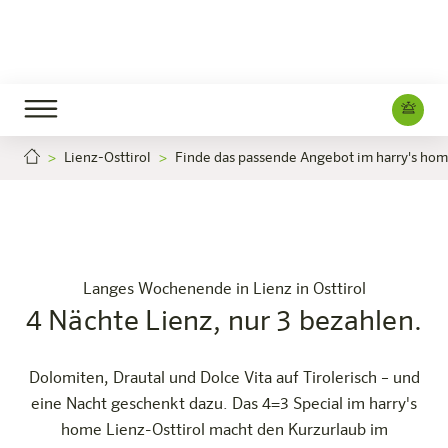
Lienz-Osttirol
Finde das passende Angebot im harry's hom
4 Nächte Lienz, nur 3 bezahlen.
4 Näch
Jetzt buchen
Lienz-Osttirol
Das Hotel
Zimmer & Angebote
Erleben
Infos
Langes Wochenende in Lienz in Osttirol
4 Nächte Lienz, nur 3 bezahlen.
Dolomiten, Drautal und Dolce Vita auf Tirolerisch – und
eine Nacht geschenkt dazu. Das 4=3 Special im harry's
home Lienz-Osttirol macht den Kurzurlaub im