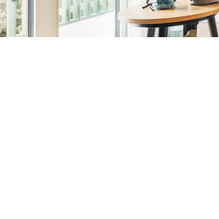
Hotelzimmer, Studio & Apartments 
Fühl dich wie zuhause
Für uns ist ein Hotelzimmer mehr 
Einrichtung, begehbare Kleiderschr
Schallisolierung.