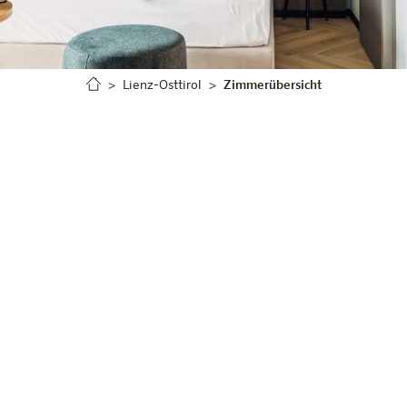
Lienz-Osttirol
Zimmerübersicht
in Lienz-Osttirol
.
als ein Ort zum Übernachten. Deshalb haben sie schön
änke und viele kleine Ideen, die das Leben erleichtern.