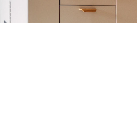
e Parkettböden und eine moderne
 Zum Beispiel die perfekte